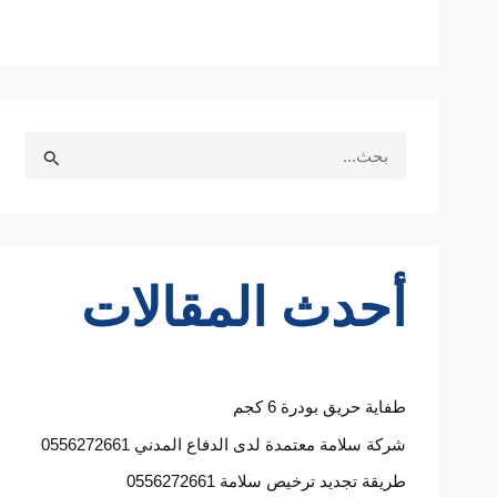
S
e
a
r
c
h
أحدث المقالات
f
o
r
:
طفاية حريق بودرة 6 كجم
شركة سلامة معتمدة لدى الدفاع المدني 0556272661
طريقة تجديد ترخيص سلامة 0556272661