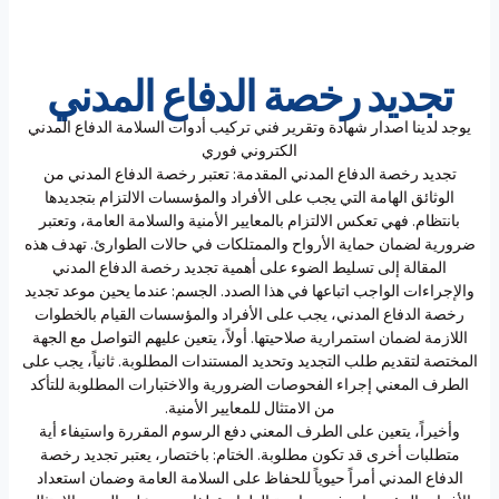
تجديد رخصة الدفاع المدني
يوجد لدينا اصدار شهادة وتقرير فني تركيب أدوات السلامة الدفاع المدني
الكتروني فوري
تجديد رخصة الدفاع المدني المقدمة: تعتبر رخصة الدفاع المدني من
الوثائق الهامة التي يجب على الأفراد والمؤسسات الالتزام بتجديدها
بانتظام. فهي تعكس الالتزام بالمعايير الأمنية والسلامة العامة، وتعتبر
ضرورية لضمان حماية الأرواح والممتلكات في حالات الطوارئ. تهدف هذه
المقالة إلى تسليط الضوء على أهمية تجديد رخصة الدفاع المدني
والإجراءات الواجب اتباعها في هذا الصدد. الجسم: عندما يحين موعد تجديد
رخصة الدفاع المدني، يجب على الأفراد والمؤسسات القيام بالخطوات
اللازمة لضمان استمرارية صلاحيتها. أولاً، يتعين عليهم التواصل مع الجهة
المختصة لتقديم طلب التجديد وتحديد المستندات المطلوبة. ثانياً، يجب على
الطرف المعني إجراء الفحوصات الضرورية والاختبارات المطلوبة للتأكد
من الامتثال للمعايير الأمنية.
وأخيراً، يتعين على الطرف المعني دفع الرسوم المقررة واستيفاء أية
متطلبات أخرى قد تكون مطلوبة. الختام: باختصار، يعتبر تجديد رخصة
الدفاع المدني أمراً حيوياً للحفاظ على السلامة العامة وضمان استعداد