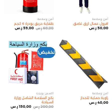
أمن وسلامة
أمن وسلامة
افرول عمال ازرق غامق
طفاية حريق بودرة 6 كجم
50,00
ر.س
60,00
ر.س
59,00
ر.س
تخفيض!
أمن وسلامة
أكسس بوينت
بكج السلامة الشامل وزارة
زاوية حماية للجدار
السياحة
40,00
ر.س
200,00
ر.س
150,00
ر.س