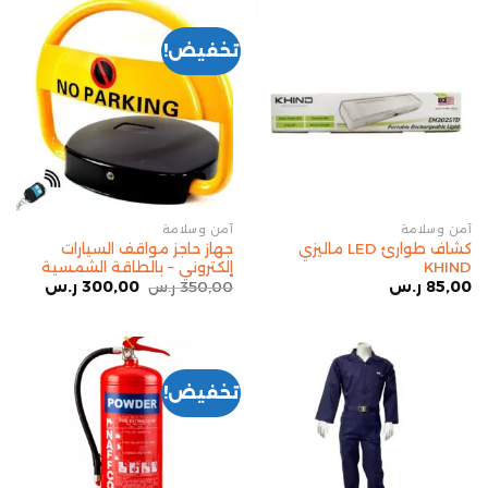
تخفيض!
أمن وسلامة
أمن وسلامة
كشاف طوارئ LED ماليزي
جهاز حاجز مواقف السيارات
KHIND
إلكتروني – بالطاقة الشمسية
85,00
ر.س
350,00
ر.س
300,00
ر.س
تخفيض!