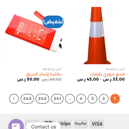
تخفيض!
أمن وسلامة
أمن وسلامة
قمع مروري طرقات
بطانية إخماد الحريق
33,00
ر.س
–
45,00
ر.س
69,00
ر.س
50,00
ر.س
243
242
241
…
4
3
2
1
Contact us