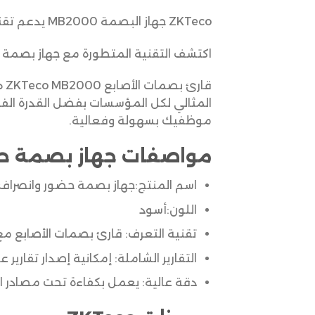
ZKTeco جهاز البصمة MB2000 يدعم تقنية الواي فاي WiFi قارئ بصمات الوجه والأصابع ورقم سري والكرت
اكتشف التقنية المتطورة مع جهاز بصمة 
قا
المثالي لكل المؤسسات بفضل القدرة الفائ
موظفيك بسهولة وفعالية.
مواصفات جهاز بصمة ح
اسم المنتج:جهاز بصمة حضور وانصراف
اللون:أسود
تقنية التعرف: قارئ بصمات الأصابع مع إم
التقارير الشاملة: إمكانية إصدار تقارير 
دقة عالية: يعمل بكفاءة تحت مصادر ا