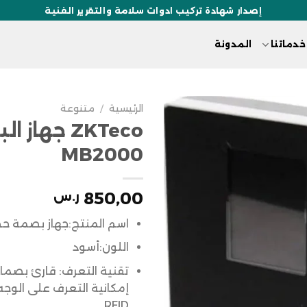
إصدار شهادة تركيب ادوات سلامة والتقرير الفنية
خدماتنا
المدونة
الرئيسية
/
متنوعة
ZKTeco جهاز
MB2000
850,00
ر.س
اسم المنتج:جهاز بصمة ح
اللون:أسود
تقنية التعرف: قارئ بصما
إمكانية التعرف على الوجه
RFID.