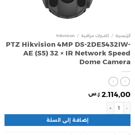
الرئيسية
/
كاميرات مراقبة
/
hikvision
PTZ Hikvision 4MP DS-2DE5432IW-
AE (S5) 32 × IR Network Speed
Dome Camera
2.114,00
ر.س
إضافة إلى السلة