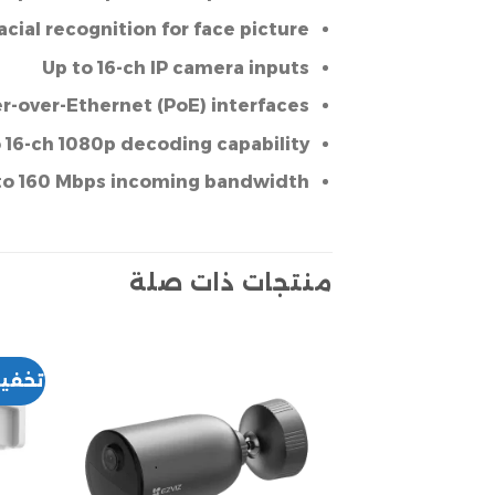
facial recognition for face picture
Up to 16-ch IP camera inputs
er-over-Ethernet (PoE) interfaces
 16-ch 1080p decoding capability
to 160 Mbps incoming bandwidth
منتجات ذات صلة
تخفي