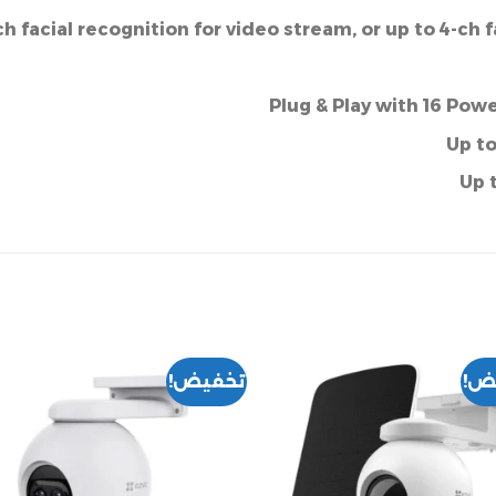
ch facial recognition for video stream, or up to 4-ch 
Plug & Play with 16 Pow
Up to
Up 
ض!
تخفيض!