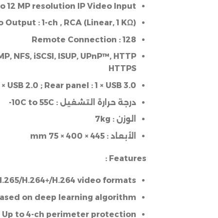
o 12 MP resolution IP Video Input
o Output :
1-ch , RCA
(
Linear, 1 KΩ
)
Remote Connection :
128
MP, NFS, iSCSI, ISUP, UPnP™, HTTP
HTTPS
 × USB 2.0 ;
Rear panel :
1 × USB 3.0
درجة حرارة التشغيل :
10C to 55C-
الوزن :
7kg
الأبعاد :
445 × 400 × 75
mm
Features :
H.265/H.264+/H.264 video formats
 based on deep learning algorithm
Up to 4-ch perimeter protection