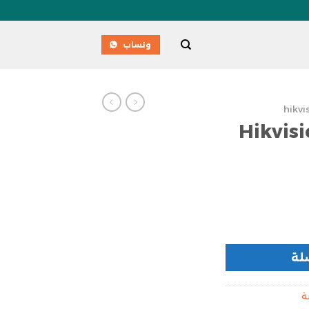
وتساب
hikvi
Hikvis
لة
ة