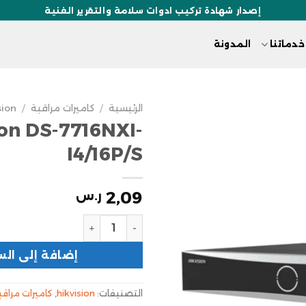
إصدار شهادة تركيب ادوات سلامة والتقرير الفنية
خدماتنا
المدونة
الرئيسية
/
كاميرات مراقبة
/
sion
ion DS-7716NXI-
I4/16P/S
2,09
ر.س
إضافة إلى الس
التصنيفات:
hikvision
,
كاميرات مراقب