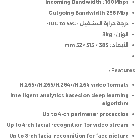
Inc
Ou
H.265+/H.265
Intelligent anal
Up t
Up to 4-ch facial 
Up to 8-ch facial