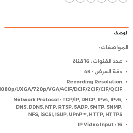
:
12MP/8MP/6MP/5MP/4MP/3MP/1080p/UXGA/720p/VGA
Network Protoc
DNS, DDNS, NT
NFS, iSCS