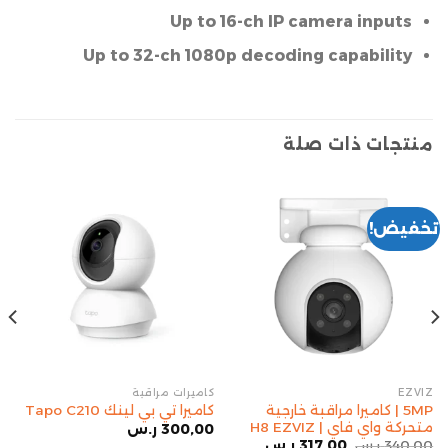
Up to 32-c
تخفيض!
 مراقبة
EZVIZ
EZVIZ
4MP | كاميرا مراقبة خارجية
4MP
 بي لينك Tapo C210
متحركة واي فاي | C8W EZVIZ
فاي | تعم
3
ر.س
450,00
ر.س
309,00
ر.س
499,00