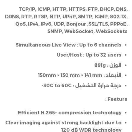
TCP/IP, ICMP, HTTP, HTTPS, FTP, DHCP, DNS,
DDNS, RTP, RTSP, NTP, UPnP, SMTP, IGMP, 802.1X,
QoS, IPv4, IPv6, UDP, Bonjour ,SSL/TLS, PPPoE,
SNMP, WebSocket, WebSockets
Simultaneous Live View :
Up to 6 channels
User/Host :
Up to 32 users
الوزن :
891g
الأبعاد :
mm × 141 mm
150
mm ×
150
درجة حرارة التشغيل :
30C to 60C-
Feature :
Efficient H.265+ compression technology
Clear imaging against strong backlight due to
120 dB WDR technology