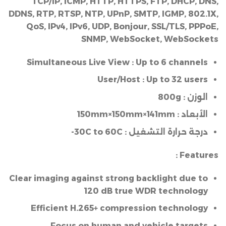
TCP/IP, ICMP, HTTP, HTTPS, FTP, DHCP, DNS,
DDNS, RTP, RTSP, NTP, UPnP, SMTP, IGMP, 802.1X,
QoS, IPv4, IPv6, UDP, Bonjour, SSL/TLS, PPPoE,
SNMP, WebSocket, WebSockets
Simultaneous Live View :
Up to 6 channels
User/Host :
Up to 32 users
الوزن :
800g
الأبعاد :
mm
141
mm×
150
mm×
150
درجة حرارة التشغيل :
30C to 60C-
Features :
Clear imaging against strong backlight due to
120 dB true WDR technology
Efficient H.265+ compression technology
Focus on human and vehicle targets