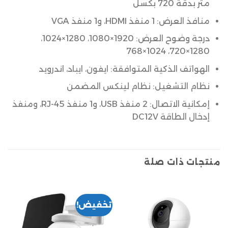
متر بدقة 720 بكسل
منافذ العرض: 1 منفذ HDMI، و1 منفذ VGA
درجة وضوح العرض: 1920×1080، 1280×1024،
1280×720، 1024×768
الهواتف الذكية المتوافقة: ايفون، ايباد، اندرويد
نظام التشغيل: نظام لينكس المضمن
إمكانية الاتصال: 2 منفذ USB، و1 منفذ RJ-45، ومنفذ
إدخال الطاقة DC12V
منتجات ذات صلة
تخفيض!