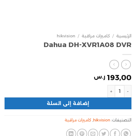
الرئيسية
/
كاميرات مراقبة
/
hikvision
Dahua DH-XVR1A08 DVR
193,00
ر.س
إضافة إلى السلة
التصنيفات:
hikvision
,
كاميرات مراقبة