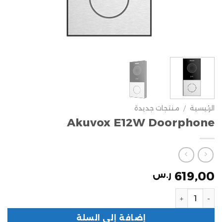
الرئيسية
/
منتجات جديدة
Akuvox E12W Doorphone
619,00
ر.س
إضافة إلى السلة