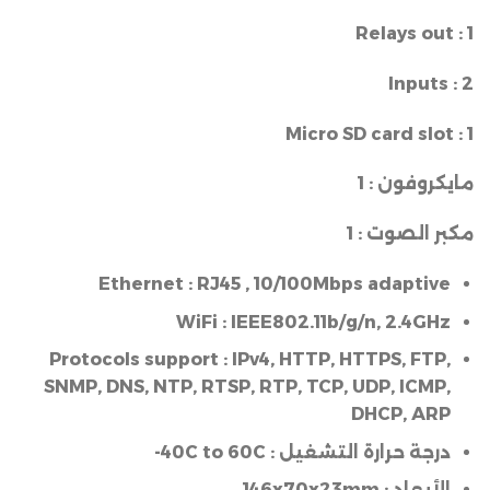
Relays out :
1
Inputs :
2
Micro SD card slot :
1
مايكروفون :
1
مكبر الصوت :
1
Ethernet :
RJ45 , 10/100Mbps adaptive
WiFi :
IEEE802.11b/g/n, 2.4GHz
Protocols support :
IPv4, HTTP, HTTPS, FTP,
SNMP, DNS, NTP, RTSP, RTP, TCP, UDP, ICMP,
DHCP, ARP
درجة حرارة التشغيل :
40C to 60C-
الأبعاد :
mm
146x70x23