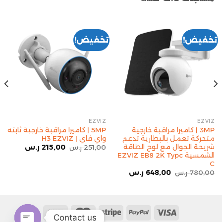
تخفيض!
تخفيض!
EZVIZ
EZVIZ
3MP | كاميرا مراقبة خارجية
5MP | كاميرا مراقبة خارجية ثابته
متحركة تعمل بالبطارية تدعم
واي فاي | H3 EZVIZ
شريحة الجوال مع لوح الطاقة
251,00
ر.س
215,00
ر.س
الشمسية EZVIZ EB8 2K Typc
C
780,00
ر.س
648,00
ر.س
Contact us