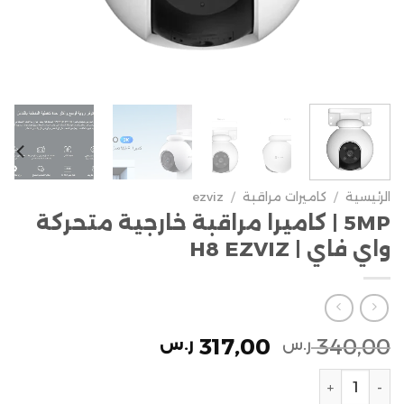
الرئيسية
/
كاميرات مراقبة
/
ezviz
5MP | كاميرا مراقبة خارجية متحركة
واي فاي | H8 EZVIZ
317,00
340,00
ر.س
ر.س