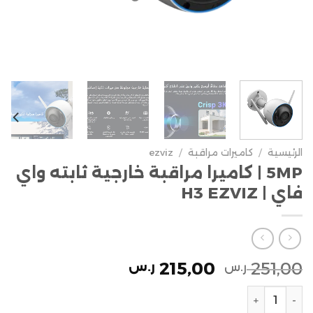
الرئيسية
/
كاميرات مراقبة
/
ezviz
5MP | كاميرا مراقبة خارجية ثابته واي
فاي | H3 EZVIZ
215,00
251,00
ر.س
ر.س