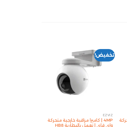
تخفيض!
تخفيض!
EZVIZ
EZVIZ
حركة
4MP | كاميرا مراقبة خارجية متحركة
5MP | كاميرا مراقب
واي فاي | تعمل بالبطارية HB8
فاي | H3 EZVIZ