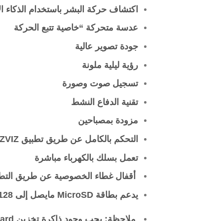
اكتشاف حركة البشر باستخدام الذكاء ا
عدسة متحركة “خاصية تتبع الحركة
جودة تصوير عالية
رؤية ليلية ملونة
تسجيل صوت وصورة
تقنية الدفاع النشط
مزودة بمصباحين
التحكم بالكامل عن طريق تطبيق EZVIZ
تعمل بسلك بالكهرباء مباشرة
أقفال غطاء الخصوصية عن طريق التط
يدعم بطاقة MicroSD مايصل إلى 128 جيجابايت
ملاحظة: يجب وجود ذاكرة تخزين SD card لحفظ الفيديو