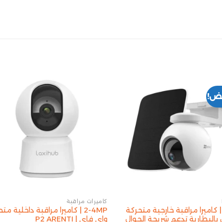
ض!
كاميرات مراقبة
3M | كاميرا مراقبة خارجية متحركة
2-4MP | كاميرا مراقبة داخلية مت
بالبطارية تدعم شريحة الجوال
واي فاي | P2 ARENTI