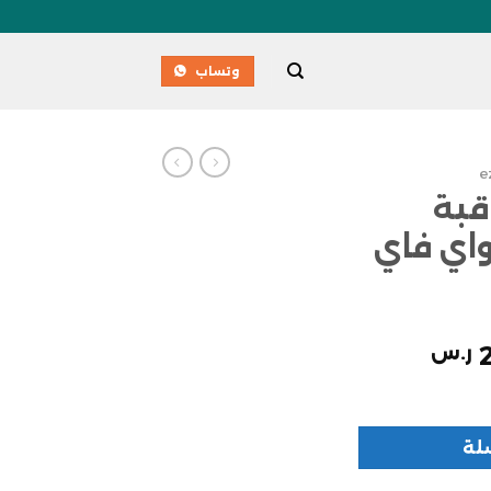
وتساب
e
راقبة
واي فاي
ر.س
لة