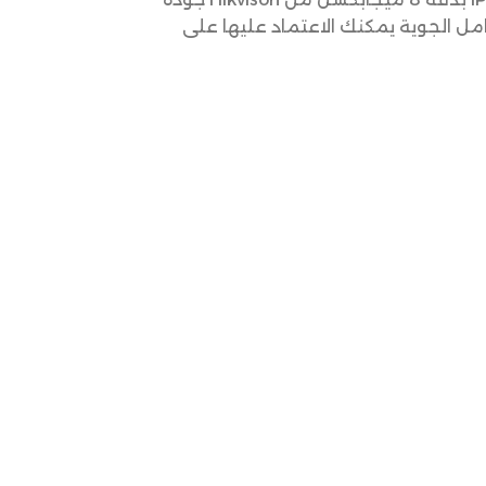
يلية ممتازة بالأشعة تحت الحمراء (IR) ،وتصنيف IP67 المقاوم للعوامل الجوية يمكنك الاعتماد عليها على