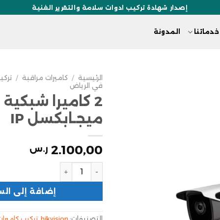
إصدار شهادة تركيب ادوات سلامة والتقرير الفنية
خدماتنا
المدونة
الرئيسية
/
كاميرات مراقبة
/
تركي
في الرياض
2
ميجـابكسل IP
2.100,00
ر.س
إضافة إلى الس
التصنيفات:
hikvision
,
تركيب كاميرات