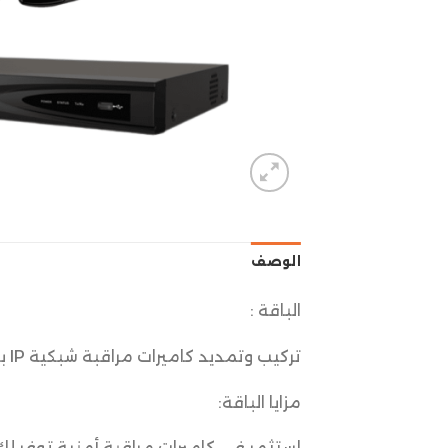
الوصف
الباقة :
تركيب وتمديد كاميرات مراقبة شبكية IP بدقة وضوح 8 ميقابكسل (4K)
مزايا الباقة: