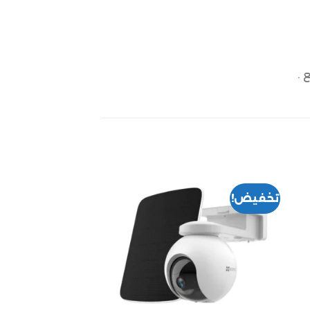
 .
تخفيض!