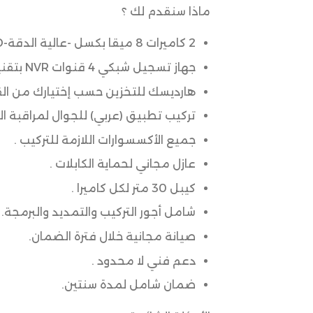
ماذا سنقدم لك ؟
2 كاميرات 8 ميقا بكسل -عالية الدقة-2K Ultra HD (داخلية أو خارجية ) حسب رغبتك.
جهاز تسجيل شبكي 4 قنوات NVR بتقنية الـPOE – يدعم حتى 8 ميقابكسل.
هارديسك للتخزين حسب إختيارك من الق
تركيب تطبيق (عربي) للجوال لمراقبة ال
جميع الأكسسوارات اللازمة للتركيب .
عازل مجاني لحماية الكابلات .
كيبل 30 متر لكل كاميرا .
شامل أجور التركيب والتمديد والبرمجة.
صيانة مجانية خلال فترة الضمان.
دعم فني لا محدود .
ضمان شامل لمدة سنتين.