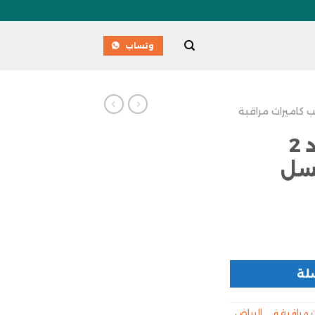
وتساب
ب كاميرات مراقبة
هايكفيجين- عدد 2
لة
 مراقبة في الرياض
,