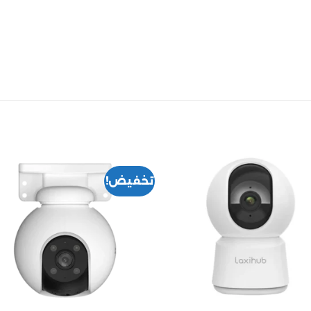
تخفيض!