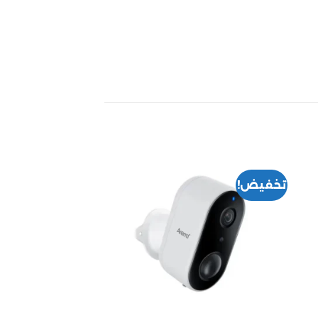
تخفيض!
تخفيض!