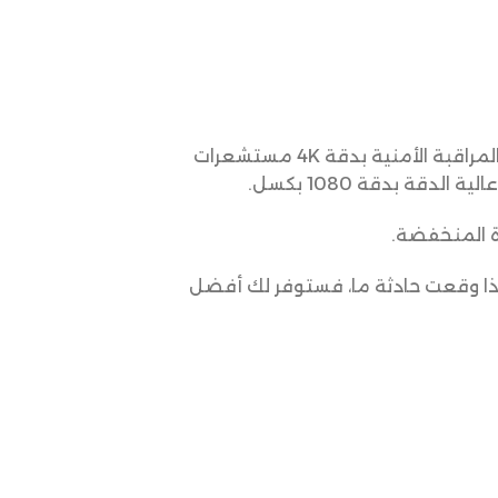
تمنحك كاميرات المراقبة 4K Ultra HD أعلى مستوى من التفاصيل والوضوح المتاح. تستخدم كاميرات المراقبة الأمنية بدقة 4K مستشعرات
ءة المنخفضة.
 إذا وقعت حادثة ما، فستوفر لك أفضل