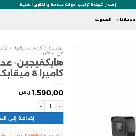
إصدار شهادة تركيب ادوات سلامة والتقرير الفنية
خدماتنا
المدونة
الرئيسية
/
كاميرات مراقبة
/
تركي
في الرياض
كاميرا 8 ميقابكسل
1.590,00
ر.س
إضافة إلى الس
التصنيفات:
hikvision
,
تركيب كاميرات