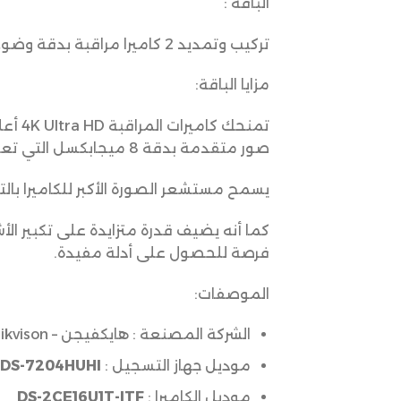
الباقة :
تركيب وتمديد 2 كاميرا مراقبة بدقة وضوح 8 ميقابكسل (4K)
مزايا الباقة:
صور متقدمة بدقة 8 ميجابكسل التي تعطي أربعة أضعاف كمية البكسل الموجودة في كاميرا مراقبة عالية الدقة بدقة 1080 بكسل.
يسمح مستشعر الصورة الأكبر للكاميرا بالت
كما أنه يضيف قدرة متزايدة على تكبير ال
فرصة للحصول على أدلة مفيدة.
الموصفات:
الشركة المصنعة : هايكفيجن – Hikvison
موديل جهاز التسجيل :
DS-7204HUHI
موديل الكاميرا :
DS-2CE16U1T-ITF