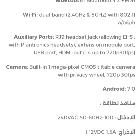
Bluetooth
: Bluetooth 4.2 + EDR
Wi-Fi
: dual-band (2.4GHz & 5GHz) with 802.11
a/b/g/n
RJ9 headset jack (allowing EHS
: Auxiliary Ports:
with Plantronics headsets), extension module port,
USB port, HDMI-out (1.4 up to 720p30fps)
Camera:
Built-in 1 mega-pixel CMOS tiltable camera
with privacy wheel, 720p 30fps
Android
: 7.0
منافذ لطاقة :
الإدخال
: 100-240VAC 50-60Hz
الإخراج
: t 12VDC 1.5A