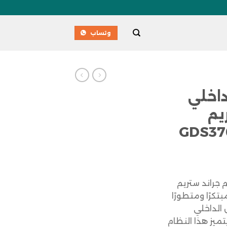
وتساب
داخلي
يم
GDS37
 جراند ستريم
GDS3702 H حلاً مبتكرًا ومتطورًا
الداخلي
تميز هذا النظام