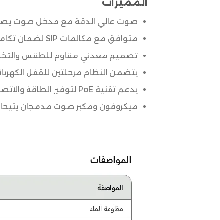
المميزات
صوت عالي الدقة مع مدخل صوت يصل إلى 1.5 متر وإخراج صوت يصل إلى 3 أمتار، لضمان تواصل واضح في
متوافق مع مكالمات SIP لضمان تكامل سهل مع هواتف IP وأنظمة الاتصال الأخرى.
تصميم معدني مقاوم للطقس والتخر
يتضمن النظام مرحلتين للقفل الكهربائي 
يدعم تقنية PoE لتوفير الطاقة والاتصال بالشبكة عبر كابل واحد.
ميكروفون ومكبر صوت مدمجان يتيحان خ