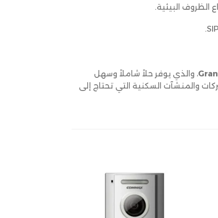
 الظروف البيئية.
، والذي يوفر حلاً شاملاً وسهل
داته. يُعد انتركم جراند ستريم GDS3702 الخيار المثالي للشركات والمنشآت السكنية التي تحتاج إلى