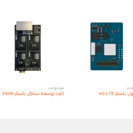
ات
موديولات
استار 4G LTE
كارت توسعة سنترال ياستار EX08