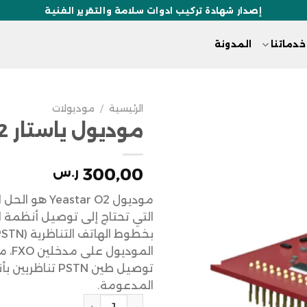
إصدار شهادة تركيب ادوات سلامة والتقرير الفنية
خدماتنا
المدونة
الرئيسية
/
موديولات
موديول ياستار O2
300,00
ر.س
موديول eastar O2
التي تحتاج إلى توصيل أنظمة ا
الموديو
توصيل طين PSTN تنا
المدعومة.