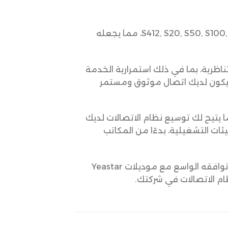
مجموعة واسعة من موديلات Yeastar، بما في ذلك S412, S20, S50, S100, S300, P550, P560, P570، مما يجعله
ناظرية، بما في ذلك استمرارية الخدمة
ام هذا الموديول لضمان أن يكون لديك اتصال موثوق ومستمر
لتركيب والتكامل مع أنظمة Yeastar PBX، مما يتيح لك توسيع نظام الاتصالات لديك
ات التشغيلية، بدءًا من المكاتب
إضافة قيمة لأي نظام هاتف يعتمد على خطوط الهاتف التناظرية. بفضل توافقه الواسع مع موديلات Yeastar
ام الاتصالات في شركتك.