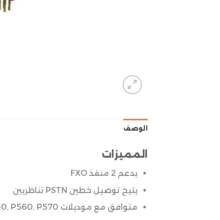
الوصف
المميزات
يدعم 2 منفذ FXO
يتيح توصيل خطين PSTN تناظريين
متوافق مع موديلات S412, S20, S50, S100, S300, P550, P560, P570