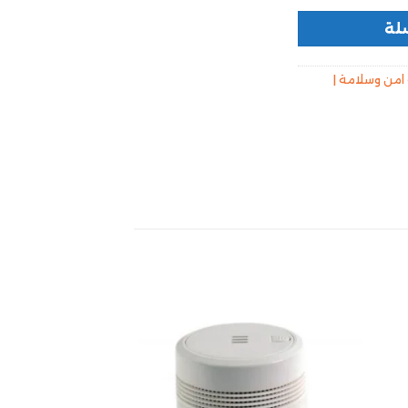
لة
امن وسلامة |
تخفيض!