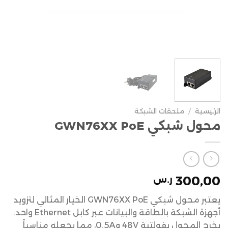
الرئيسية
/
ملحقات الشبكة
محول شبكي GWN76XX PoE
300,00
ر.س
يعتبر محول شبكي GWN76XX PoE الخيار المثالي لتزويد
أجهزة الشبكة بالطاقة والبيانات عبر كابل Ethernet واحد.
يخرج المحول بفولتية 48V و0.5A، مما يجعله مناسباً