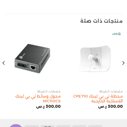
منتجات ذات صلة
ملحقات الشبكة
ملحقات الشبكة
محطة تي بي لينك CPE710
محول وسائط تي بي لينك
اللاسلكية الخارجية
MC110CS
300,00
ر.س
300,00
ر.س