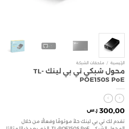
الرئيسية
/
ملحقات الشبكة
محول شبكي تي بي لينك TL-
POE150S PoE
300,00
ر.س
تقدم لك تي بي لينك حلاً موثوقًا وفعالًا من خلال
المحول الشبكي TL-POE150S PoE، الذي يعد خيارًا مثاليًا