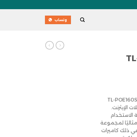
وتساب
ل الطاقة +TL-
ل الشبكي +TL-POE160S PoE
ات الإيثرنت.
 الاستخدام
مثاليًا لمجموعة
ي ذلك كاميرات