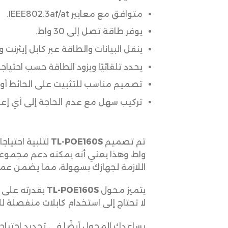
متوافق مع معايير IEEE802.3af/at.
يوفر طاقة تصل إلى 30 واط.
ينقل البيانات والطاقة عبر كابل إيثرنت و
يحدد تلقائيًا ويزود الطاقة حسب احتياجا
تصميم مناسب للتثبيت على الحائط أو 
تركيب سهل مع عدم الحاجة إلى أي إعد
تم تصميم
TL-POE160S
واط، وهذا يعني أنه يمكنه دعم مجموعة 
اللازمة لجهازك بسهولة، مما يضمن عمل
يتميز محول
TL-POE160S
بقدرته على ن
لا تحتاج إلى استخدام كابلات منفصلة لل
يساعدك المحول أيضًا في تحديد احتياج