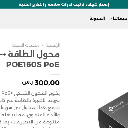
إصدار شهادة تركيب ادوات سلامة والتقرير الفنية
خدماتنا
المدونة
الرئيسية
/
ملحقات الشبكة
محو
POE160S PoE
300,00
ر.س
يقوم المحو
بتزويد الأجهزة بالطاقة عبر كابل
يجمع هذا المحول بين سهولة
والأداء المتفوق، مما يجعله 
متنوعة من التطبيقات، بما ف