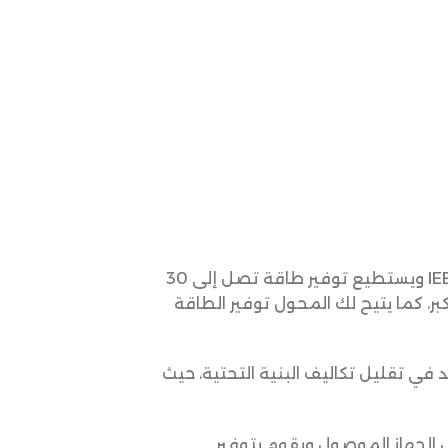
لتلبية احتياجات الطاقة بكفاءة عالية، حيث يتوافق مع معايير IEEE802.3af/at ويستطيع توفير طاقة تصل إلى 30
ر، كما يتيح لك المحول توفير الطاقة
 في تقليل تكاليف البنية التحتية، حيث
 الجهاز الموصول ويقوم بتوفير