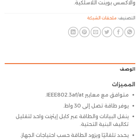
والاكسس بوينت اللاسلكية.
التصنيف:
ملحقات الشبكة
الوصف
المميزات
متوافق مع معايير IEEE802.3af/at.
يوفر طاقة تصل إلى 30 واط.
ينقل البيانات والطاقة عبر كابل إيثرنت واحد لتقليل
تكاليف البنية التحتية.
يحدد تلقائيًا ويزود الطاقة حسب احتياجات الجهاز.