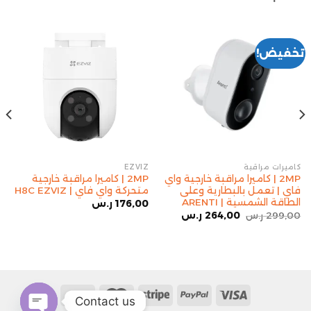
تخفيض!
كاميرات مراقبة
EZVIZ
2MP | كاميرا مراقبة خارجية واي
2MP | كاميرا مراقبة خارجية
فاي | تعمل بالبطارية وعلى
متحركة واي فاي | H8C EZVIZ
الطاقة الشمسية | ARENTI
176,00
ر.س
299,00
ر.س
264,00
ر.س
Contact us