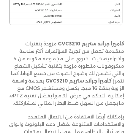
كاميرا جراند ستريم GVC3210
مزودة بتقنيات
متقدمة تجعل من تجربة المؤتمرات أكثر سلاسة
واحترافية، حيث تحتوي على مجموعة مكونة من 4
ميكروفونات متطورة مزودة بتقنية تشكيل الشعاع،
والتي تضمن لك وضوح الصوت من جميع الزوايا، كما
تتميز
كاميرا جراند ستريم GVC3210
بعدسة واسعة
الزاوية بدقة 16 ميجا بكسل ومستشعر CMOS مع
إمكانية التحكم في عرض الكاميرا بفضل تقنية ePTZ،
ما يجعل من السهل ضبط الإطار المثالي لمشاركتك.
بإمكانك أيضًا الاستفادة من الاتصال المتعدد
والاستخدامات المتنوعة بفضل دعم البلوتوث والواي
فاي ثنائي النطاق، مما يسهل الاتصال بمكبرات