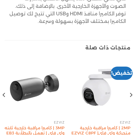
الصوت والأجهزة الخارجية الأخرى. بالإضافة إلى ذلك،
توفر الكاميرا منافذ HDMI وUSB التي تتيح لك توصيل
الكاميرا بمختلف الأجهزة بسهولة وسرعة.
منتجات ذات صلة
تخفيض!
EZVIZ
EZVIZ
2MP | كاميرا مراقبة خارجية
3MP | كاميرا مراقبة خارجية ثابته
متحركة واي فاي| EZVIZ C8PF
واي فاي | تعمل بالبطارية EB3