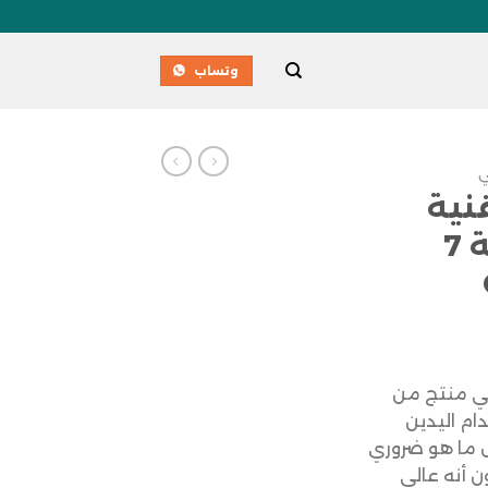
وتساب
ي
نية
ملونة LCD مائية 7
هي منتج من
ام اليدين
كل ما هو ضروري
 أنه عالي