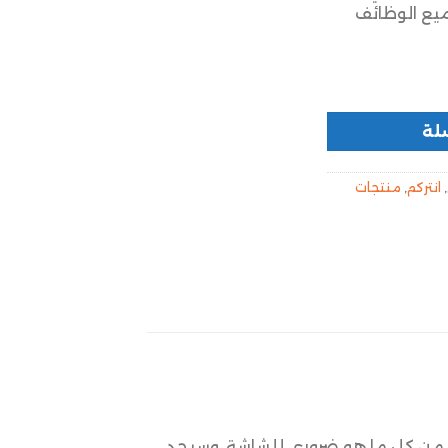
ميع الوظائف
لة
,
انتركم
,
منتجات
ج من النوع الذي يعمل بدون استخدام اليدين مقاس 7 بوصات ويتضمن كل ما هو ضروري للشاشة، وسيجد