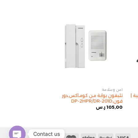
أمن وسلامة
أمن وسلامة
ة |
تليفون بوابة من كوماكس,دور
كاميرا بو
فون,DP-2HPR/DR-201D
ل4 شقق, DRC-4AC2
105,00
ر.س
560,00
ر.س
Contact us