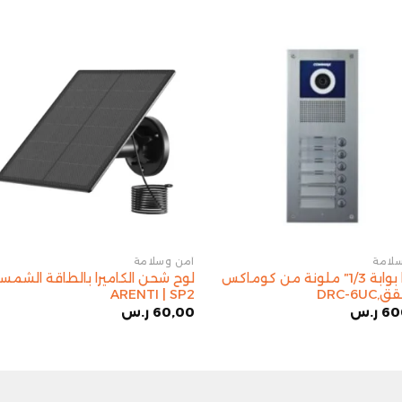
لامة
أمن وسلامة
كاميرا بوابة 1/3″ ملونة من كوماكس
لوح شحن الكاميرا بالطاقة الشمسي
ARENTI | SP2
60
ر.س
60,00
ر.س