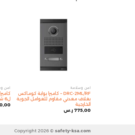
أمن وسلامة
أمن وس
DRC-2ML/RF – كاميرا بوابة كوماكس
بغلاف معدني مقاوم للعوامل الجوية
ل6 شقق,DRC-6UC
الخارجية
0,00
775,00
ر.س
Copyright 2026 ©
safety-ksa.com