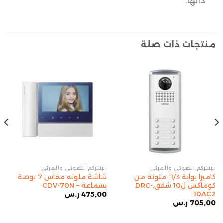
ذاتها.
منتجات ذات صلة
الإنتركم الصوتي والمرئي
الإنتركم الصوتي والمرئي
كاميرا بوابة 1/3″ ملونة من
شاشة ملونه مقاس 7 بوصة
كوماكس ل10 شقق,DRC-
بسماعة – CDV-70N
10AC2
475,00
ر.س
705,00
ر.س