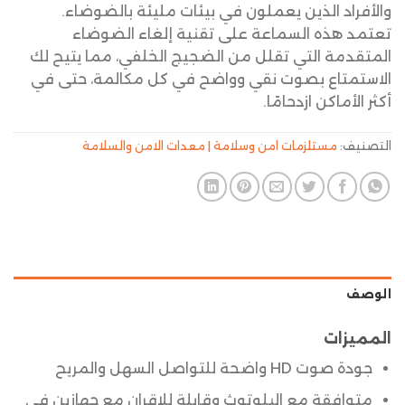
والأفراد الذين يعملون في بيئات مليئة بالضوضاء.
تعتمد هذه السماعة على تقنية إلغاء الضوضاء
المتقدمة التي تقلل من الضجيج الخلفي، مما يتيح لك
الاستمتاع بصوت نقي وواضح في كل مكالمة، حتى في
أكثر الأماكن ازدحامًا.
التصنيف:
مستلزمات امن وسلامة | معدات الامن والسلامة
الوصف
المميزات
جودة صوت HD واضحة للتواصل السهل والمريح
متوافقة مع البلوتوث وقابلة للإقران مع جهازين في