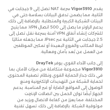
يقدم
Vigor3910
سرعة NAT تصل إلى 9 جيجابت في
الثانية، مما يضمن تدفق البيانات بسلاسة حتى في
البيئات الشبكية الكبيرة والمتطلبة. بالإضافة إلى ذلك،
يدعم الراوتر ما يصل إلى 500 اتصال VPN، مما يتيح
للشركات إنشاء أنفاق VPN آمنة بسرعة نقل تصل إلى
2.5 جيجابت في الثانية عبر IPsec، مما يجعله مثاليًا
لربط المكاتب والفروع البعيدة أو تمكين الموظفين
من العمل عن بُعد بأمان وفعالية.
إلى جانب الأداء القوي، يوفر
DrayTek
Vigor3910
مجموعة متكاملة من ميزات الأمان، بما
في ذلك جدار الحماية القوي ونظام تصفية المحتوى،
لحماية الشبكة من التهديدات الإلكترونية ومنع
الوصول إلى المواقع الضارة أو غير المناسبة. يدعم
الجهاز أيضًا توازن الحمل بين اتصالات الإنترنت
المختلفة، مما يعزز من كفاءة الاتصال ويزيد من
موثوقية الشبكة. بالإضافة إلى ذلك، تسهل تقنية