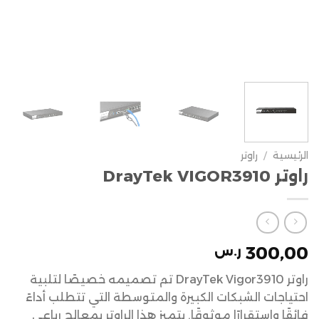
الرئيسية
/
راوتر
راوتر DrayTek VIGOR3910
300,00
ر.س
راوتر DrayTek Vigor3910 تم تصميمه خصيصًا لتلبية
احتياجات الشبكات الكبيرة والمتوسطة التي تتطلب أداءً
فائقًا واستقرارًا موثوقًا. يتميز هذا الراوتر بمعالج رباعي