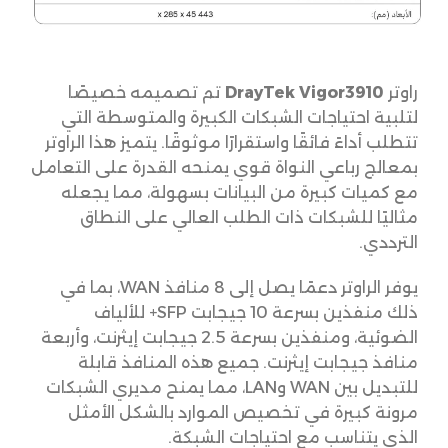
راوتر
DrayTek Vigor3910
تم تصميمه خصيصًا
لتلبية احتياجات الشبكات الكبيرة والمتوسطة التي
تتطلب أداءً فائقًا واستقرارًا موثوقًا. يتميز هذا الراوتر
بمعالج رباعي النواة قوي يمنحه القدرة على التعامل
مع كميات كبيرة من البيانات بسهولة، مما يجعله
مثاليًا للشبكات ذات الطلب العالي على النطاق
الترددي.
يوفر الراوتر دعمًا يصل إلى 8 منافذ WAN، بما في
ذلك منفذين بسرعة 10 جيجابت SFP+ للألياف
الضوئية، ومنفذين بسرعة 2.5 جيجابت إيثرنت، وأربعة
منافذ جيجابت إيثرنت. جميع هذه المنافذ قابلة
للتبديل بين WAN وLAN، مما يمنح مديري الشبكات
مرونة كبيرة في تخصيص الموارد بالشكل الأمثل
الذي يتناسب مع احتياجات الشبكة.