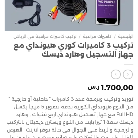
الرئيسية
/
كاميرات مراقبة
/
تركيب كاميرات مراقبة في الرياض
تركيب 3 كاميرات كوري هيونداي مع
جهاز التسجيل وهارد ديسك
1.700,00
ر.س
توريد وتركيب وبرمجة عدد 3 كاميرات ” داخلية أو خارجية ”
من النوع هيونداي الكورية بدقة تصوير 5 ميجا بكسل
Full HD مع جهاز تسجيل هيونداي اربع قنوات , وهارد
ديسك سعة 1 تيرا بايت من النوع ويسترن ديجيتال بالتركيب
والبرمجة والربط علي الجوال في حالة توفر انترنت , العرض
للفلل والبيوت والشركات والمصانع مع ضمان عامين علي