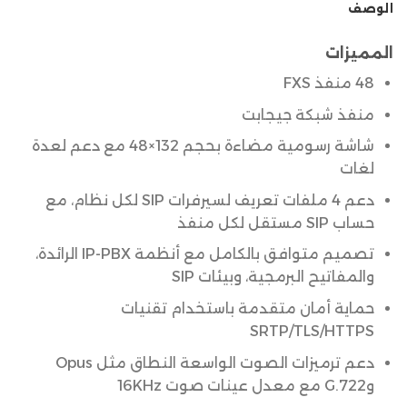
الوصف
المميزات
48 منفذ FXS
منفذ شبكة جيجابت
شاشة رسومية مضاءة بحجم 132×48 مع دعم لعدة
لغات
دعم 4 ملفات تعريف لسيرفرات SIP لكل نظام، مع
حساب SIP مستقل لكل منفذ
تصميم متوافق بالكامل مع أنظمة IP-PBX الرائدة،
والمفاتيح البرمجية، وبيئات SIP
حماية أمان متقدمة باستخدام تقنيات
SRTP/TLS/HTTPS
دعم ترميزات الصوت الواسعة النطاق مثل Opus
وG.722 مع معدل عينات صوت 16KHz