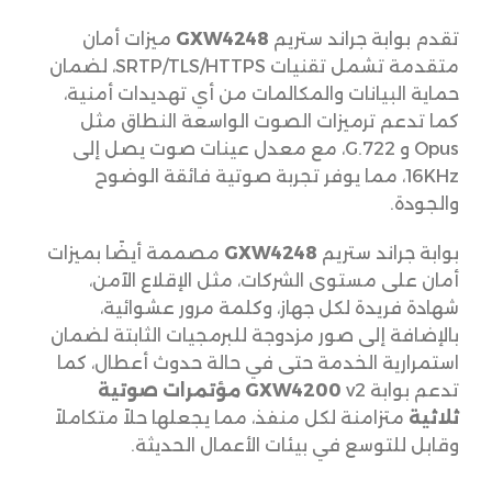
تقدم بوابة جراند ستريم
GXW4248
ميزات أمان
متقدمة تشمل تقنيات SRTP/TLS/HTTPS، لضمان
حماية البيانات والمكالمات من أي تهديدات أمنية،
كما تدعم ترميزات الصوت الواسعة النطاق مثل
Opus و G.722، مع معدل عينات صوت يصل إلى
16KHz، مما يوفر تجربة صوتية فائقة الوضوح
والجودة.
بوابة جراند ستريم
GXW4248
مصممة أيضًا بميزات
أمان على مستوى الشركات، مثل الإقلاع الآمن،
شهادة فريدة لكل جهاز، وكلمة مرور عشوائية،
بالإضافة إلى صور مزدوجة للبرمجيات الثابتة لضمان
استمرارية الخدمة حتى في حالة حدوث أعطال، كما
تدعم بوابة
v2
GXW4200
مؤتمرات صوتية
ثلاثية
متزامنة لكل منفذ، مما يجعلها حلاً متكاملاً
وقابل للتوسع في بيئات الأعمال الحديثة.