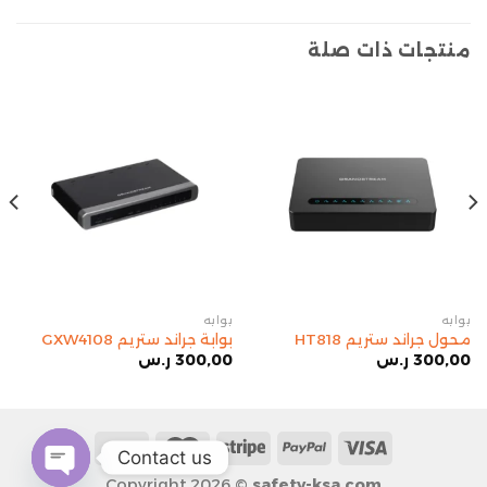
منتجات ذات صلة
بوابه
بوابه
محول جراند ستريم HT818
بوابة جراند ستريم GXW4108
300,00
ر.س
300,00
ر.س
Contact us
Copyright 2026 ©
safety-ksa.com