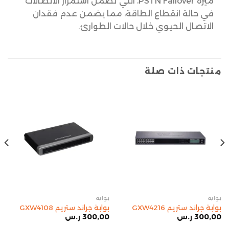
ميزة PSTN Failover، التي تضمن استمرار الاتصالات
في حالة انقطاع الطاقة، مما يضمن عدم فقدان
الاتصال الحيوي خلال حالات الطوارئ.
منتجات ذات صلة
بوابه
بوابه
بوابة جراند ستريم GXW4216
بوابة جراند ستريم GXW4108
300,00
ر.س
300,00
ر.س