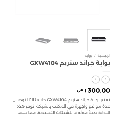
الرئيسية
/
بوابه
بوابة جراند ستريم GXW4104
300,00
ر.س
تعتبر بوابة جراند ستريم GXW4104 حلاً مثاليًا لتوصيل
عدة مواقع وأجهزة في المكتب بالشبكة، توفر هذه
البوابة بديلاً موثوقاً للشبكات التقليدية، مما يسهل