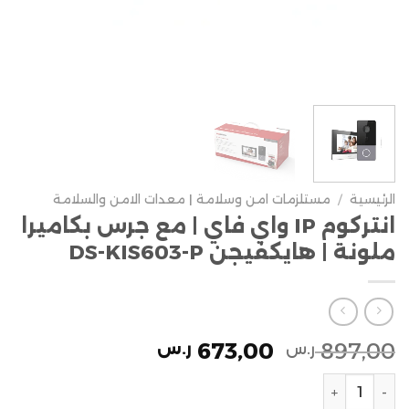
الرئيسية
/
مستلزمات امن وسلامة | معدات الامن والسلامة
انتركوم IP واي فاي | مع جرس بكاميرا
ملونة | هايكفيجن DS-KIS603-P
673,00
897,00
ر.س
ر.س