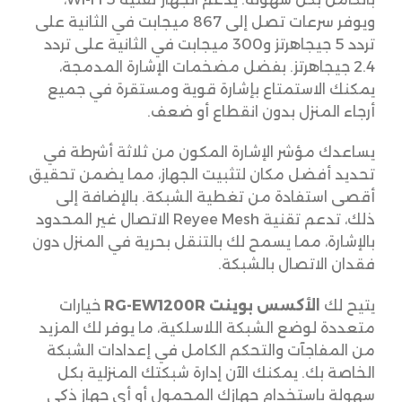
ويوفر سرعات تصل إلى 867 ميجابت في الثانية على
تردد 5 جيجاهرتز و300 ميجابت في الثانية على تردد
2.4 جيجاهرتز. بفضل مضخمات الإشارة المدمجة،
يمكنك الاستمتاع بإشارة قوية ومستقرة في جميع
أرجاء المنزل بدون انقطاع أو ضعف.
يساعدك مؤشر الإشارة المكون من ثلاثة أشرطة في
تحديد أفضل مكان لتثبيت الجهاز، مما يضمن تحقيق
أقصى استفادة من تغطية الشبكة. بالإضافة إلى
ذلك، تدعم تقنية Reyee Mesh الاتصال غير المحدود
بالإشارة، مما يسمح لك بالتنقل بحرية في المنزل دون
فقدان الاتصال بالشبكة.
يتيح لك
الأكسس بوينت RG-EW1200R
خيارات
متعددة لوضع الشبكة اللاسلكية، ما يوفر لك المزيد
من المفاجآت والتحكم الكامل في إعدادات الشبكة
الخاصة بك. يمكنك الآن إدارة شبكتك المنزلية بكل
سهولة باستخدام جهازك المحمول أو أي جهاز ذكي