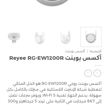
الرئيسية
/
أكسس بوينت
أكسس بوينت Reyee RG-EW1200R
أكسس بوينت روجي RG-EW1200R هو الحل المثالي
لتغطية شبكة الإنترنت اللاسلكية في منزلك بالكامل بكل
سهولة. يدعم الجهاز تقنية Wi-Fi 5، ويوفر سرعات تصل
إلى 867 ميجابت في الثانية على تردد 5 جيجاهرتز و300