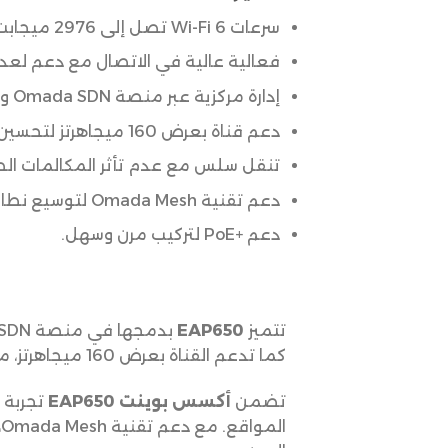
سرعات Wi-Fi 6 تصل إلى 2976 ميجابت في الثانية (574 ميجابت على 2.4 جيجاهرتز و2402 ميجابت على 5 جيجاهرتز).
فعالية عالية في الاتصال مع دعم لعدد 
إدارة مركزية عبر منصة Omada SDN والتحكم السحابي.
دعم قناة بعرض 160 ميجاهرتز لتحسين نقل البيانات.
تنقل سلس مع عدم تأثر المكالمات الصو
دعم تقنية Omada Mesh لتوسيع نطاق الاتصال.
دعم +PoE لتركيب مرن وسهل.
تتميز
EAP650
كما تدعم القناة بعرض 160 ميجاهرتز، مما يعزز نقل البيانات بشكل مزدوج في أوقات الذروة، مما يحسن الأداء العام للشبكة.
تضمن
أكسس بوينت EAP650
تجربة 
ا