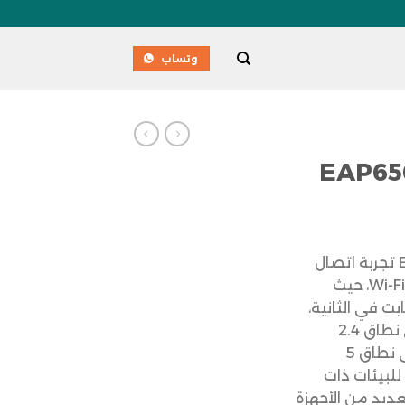
وتساب
س بوينت EAP650
تقدم أكسس بوينت EAP650 تجربة اتصال
مذهلة تعتمد على تقنية Wi-Fi 6، حيث
ا إلى 2976 ميجابت في الثانية،
موزعة بين 574 ميجابت على نطاق 2.4
جيجاهرتز و2402 ميجابت على نطاق 5
للبيئات ذات
عديد من الأجهزة