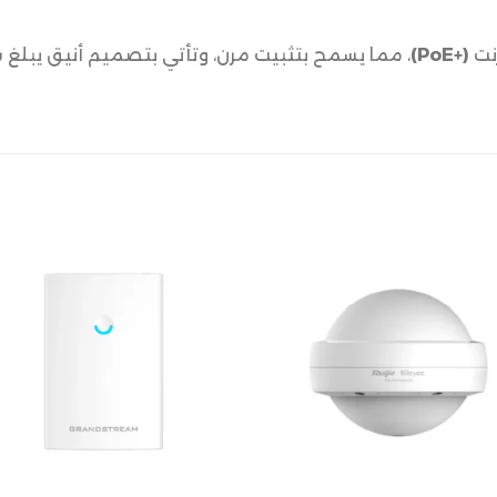
رنت
(+PoE)