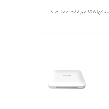
، مما يسمح بتثبيت مرن، وتأتي بتصميم أنيق يبلغ سمكها 33.6 مم فقط، مما يضيف