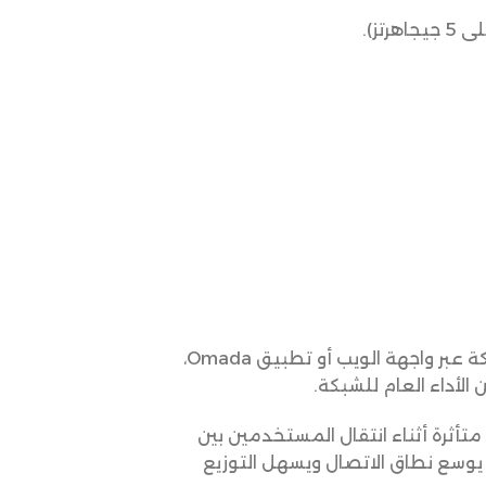
بدمجها في منصة Omada SDN، مما يوفر إمكانية الإدارة السحابية والتحكم في الشبكة عبر واجهة الويب أو تطبيق Omada،
أثرة أثناء انتقال المستخدمين بين
الأخرى، مما يوسع نطاق الاتصال ويسهل التوزيع