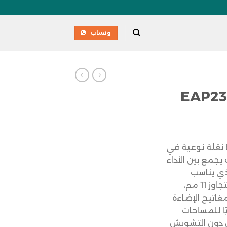
وتساب
س بوينت EAP235
يمثل أكسس بوينت EAP235 نقلة نوعية في
يجمع بين الأداء
ذي يناسب
مختلف البيئات مع سمك لا يتجاوز 11 مم،
فاتيح الإضاءة
ًا للمساحات
ق دون التشويش