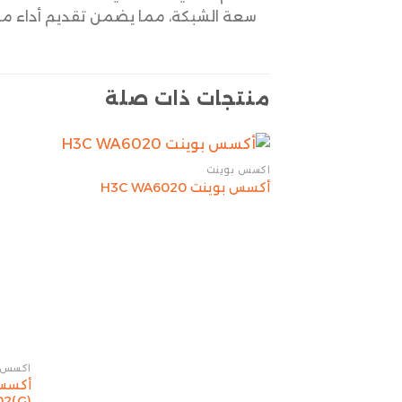
سعة الشبكة، مما يضمن تقديم أداء ممت
منتجات ذات صلة
أكسس بوينت
أكسس بوينت H3C WA6020
أكسس 
2(G)