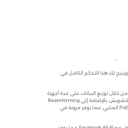
Zero-Touch والإدارة السحابية المركزية، ويتيح لك هذا التحكم الكامل في
 كفاءة الشبكة من خلال توزيع البيانات على عدة أجهزة
في وقت واحد، ويدعم تقنية Band Steering التي تعمل على نقل الأجهزة إلى النطاق الأنسب لتجنب التشويش، بالإضافة إلى Beamforming
القياسي 802.3af/at والـ PoE السلبي، مما يوفر مرونة في
تضمن شبكة الضيوف المخصصة الأمان الكامل، مع خيارات متعددة للتحقق مثل رسائل SMS أو الدخول عبر Facebook Wi-Fi، مما يوفر