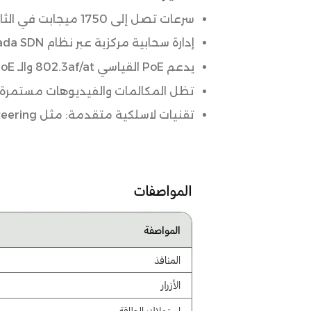
سرعات تصل إلى 1750 ميجابت في الثانية على ترددين 2.4 جيجاهرتز (450 ميجابت في الثانية) و5 جيجاهرتز (1300 ميجابت في الثانية).
إدارة سحابية مركزية عبر نظام Omada SDN وإمكانية الوصول عن بعد من خلال تطبيق Omada.
يدعم PoE القياسي 802.3af/at والـ PoE السلبي لتثبيت سهل ومرن.
تظل المكالمات والفيديوهات مستمرة بد
تقنيات لاسلكية متقدمة: مثل MU-MIMO، Band Steering، وBeamforming لتحسين الأداء وتقليل التداخل.