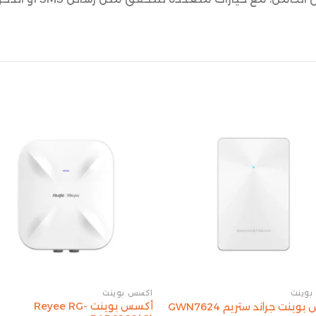
بوينت
أكسس بوينت
أكسس بوينت Reyee RG-
ينت جراند ستريم GWN7624