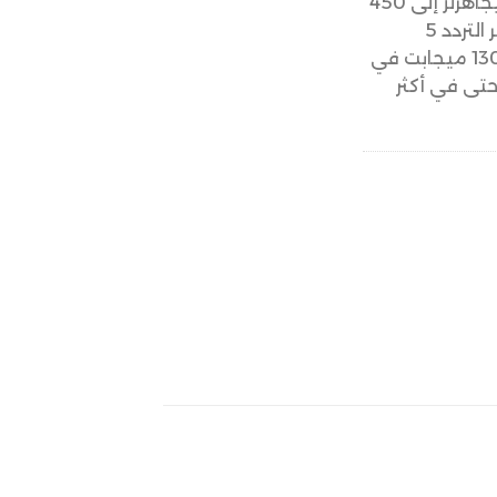
حيث تصل سرعة التردد 2.4 جيجاهرتز إلى 450
ميجابت في الثانية، بينما يوفر التردد 5
جيجاهرتز سرعات تصل إلى 1300 ميجابت في
 حتى في أكثر