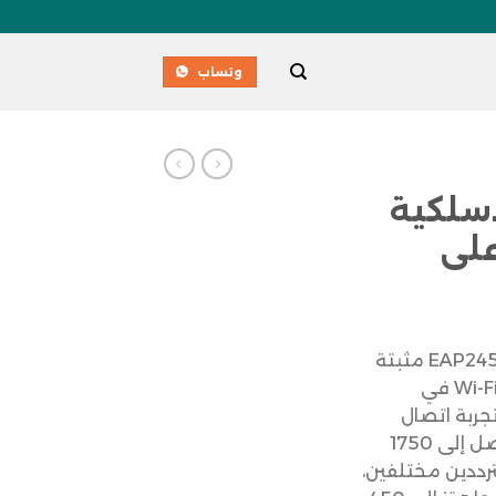
وتساب
سلكية
ة على
توفر أكسس بوينت لاسلكية EAP245 مثبتة
على السقف تغطية شبكات Wi-Fi في
تجربة اتصال
سلسة وسريعة عبر سرعات تصل إلى 1750
ترددين مختلفين،