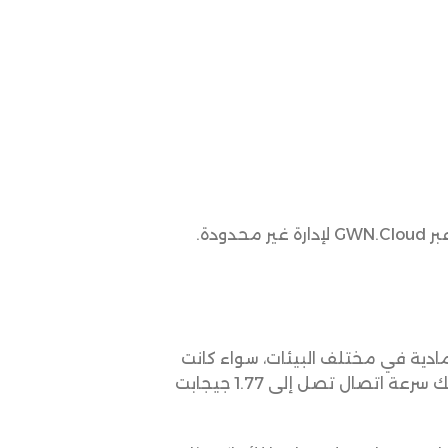
مادية في مختلف البيئات، سواء كانت
داخلية أو خارجية. يتميز هذا الجهاز بتقنية MIMO ثنائية النطاق 2×2:2 وتقنية DL/UL OFDMA، مما يمنحك سرعة اتصال تصل إلى 1.77 جيجابت