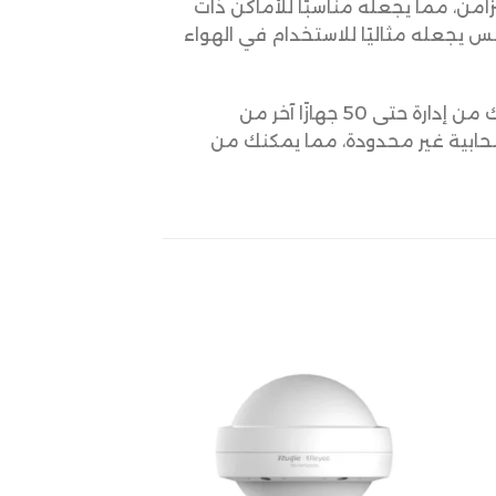
تفوقًا، حيث يدعم أكثر من 500 جهاز Wi-Fi متزامن، مما يجعله مناسبًا للأماكن ذات
س يجعله مثاليًا للاستخدام في الهواء
هي وحدة التحكم المدمجة التي تمكنك من إدارة حتى 50 جهازًا آخر من
من منصة GWN.Cloud التي توفر حلول إدارة سحابية غير محدودة، مما يمكنك من