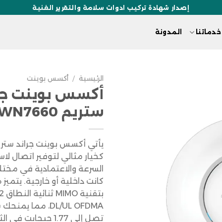
إصدار شهادة تركيب ادوات سلامة والتقرير الفنية
خدماتنا
المدونة
الرئيسية
/
أكسس بوينت
أكسس بوينت جر
ستريم GWN7660
كخيار مثالي لتوفير اتصال لا
السرعة والاعتمادية في مختلف
كانت داخلية أو خارجية. يتميز ه
DL/UL OFDMA، مما ي
تصل إلى 1.77 جيجابت في الثانية.