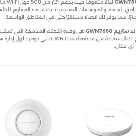
أداءً م
المرافق العامة، والمؤسسات التعليمية. تصميمه المقاوم للطق
يم GWN7660
سلسلة GWN بكفاءة وسهولة. كما يتيح لك الاستفادة 
أي مكان.