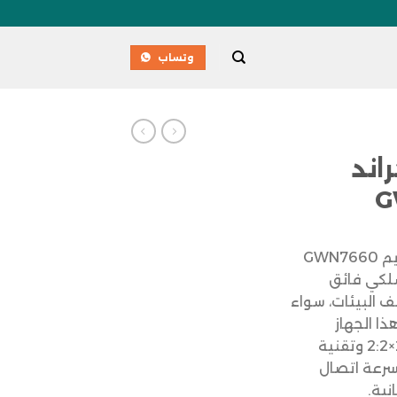
وتساب
اند
يأتي أكسس بوينت جراند ستريم GWN7660
سلكي فائق
 البيئات، سواء
ذا الجهاز
بتقنية MIMO ثنائية النطاق 2×2:2 وتقنية
منحك سرعة اتصال