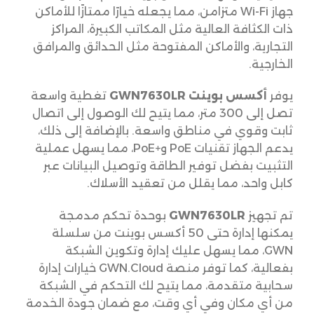
جهاز Wi-Fi متزامن، مما يجعله خيارًا ممتازًا للأماكن
ذات الكثافة العالية مثل المكاتب الكبيرة، المراكز
التجارية، والأماكن المفتوحة مثل الحدائق والمرافق
الخارجية.
يوفر
أكسس بوينت GWN7630LR
تغطية واسعة
تصل إلى 300 متر، مما يتيح لك الوصول إلى اتصال
ثابت وقوي في مناطق واسعة. بالإضافة إلى ذلك،
يدعم الجهاز تقنيات PoE و+PoE، مما يسهل عملية
التثبيت بفضل توفير الطاقة وتوصيل البيانات عبر
كابل واحد، مما يقلل من تعقيد الأسلاك.
تم تجهيز
GWN7630LR
بوحدة تحكم مدمجة
يمكنها إدارة حتى 50 أكسس بوينت من سلسلة
GWN، مما يسهل عليك إدارة وتكوين الشبكة
بفعالية، كما توفر منصة GWN.Cloud خيارات إدارة
سحابية متقدمة، مما يتيح لك التحكم في الشبكة
من أي مكان وفي أي وقت، مع ضمان جودة الخدمة