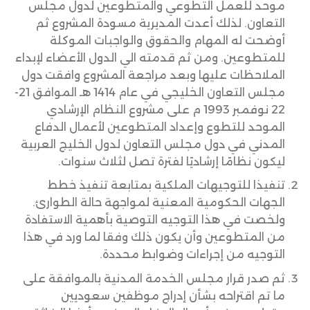
موحد للعمل التطوعي والمتطوعين لدول مجلس
التعاون. لذلك أعدت المديرية مسودة المشروع ثم
أوضحت له المهام والحقوق والواجبات الموكلة
للمتطوعين. ومن ثم قدمته الي الدول الأعضاء لإبداء
الملاحظات عليها وبعد مراجعة المشروع وافقت دول
مجلس التعاون الخليجي في عام 1414 هـ الموافق 21-
22 نوفمبر 1993 م على مشروع النظام الإرشادي
الموحد للتطوع وإعداد المتطوعين لأعمال الدفاع
المدني في دول مجلس التعاون لدول الخليج العربية
ليكون نظامًا إرشاديًا لفترة تصل لثلاث سنوات.
تنفيذا للتوجيهات الملكية بمتابعة تنفيذ خطط
الجهات الحكومية المعنية لمواجهة حالة الطوارئ.
ولخصت في هذا التوجيه التوصية بأهمية الاستفادة
من المتطوعين وأن يكون ذلك وفقا لما ورد في هذا
التوجيه من إجراءات وضوابط محددة.
ثم صدر قرار مجلس الخدمة المدنية بالموافقة على
ما تم اقتراحه بشأن إدراج موظفين سعوديين