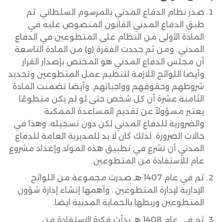
صدر نظام الدفاع المدني بالمرسوم السلطاني. ثم
طبق الدفاع المدني القانون المنصوص عليه في
المادة الأولى من النظام على المتطوعين في الدفاع
المدني. ومن ثم حددت الفقرة (و) من المادة التاسعة
أن مجلس الدفاع المدني هو المختص بإصدار القرار
وأيضا اللوائح اللازمة لتنظيم عمل المتطوعين وتحديد
شروطهم وحقوقهم وواجباتهم. وأيضا تضمنت المادة
الثامنة عشرة أن كل شخص حتى لو لم يكن متطوعًا
يعتبر مسؤولاً عن تقديم المساعدة الممكنة
والضرورية للدفاع المدني لكن دون تسجيله. وهذا في
حالات الضرورة. لذلك كان لا بد للمديرية العامة للدفاع
المدني أن تشرع في تطبيق هذه المواد وإعداد مشروع
عام للاستفادة من المتطوعين.
ثم في عام 1407 هـ صدرت مجموعة من اللوائح
الإدارية لإدارة المتطوعين ، وأهمها إنشاء إدارة شؤون
المتطوعين وربطها بالحماية المدنية ايضا.
ثم في عام 1408 هـ بدأت فكرة الاستفادة من